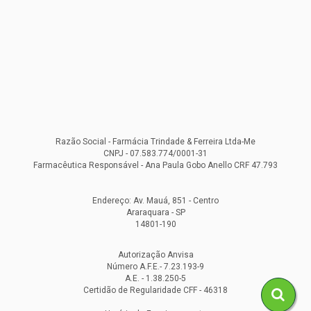
Razão Social - Farmácia Trindade & Ferreira Ltda-Me
CNPJ - 07.583.774/0001-31
Farmacêutica Responsável - Ana Paula Gobo Anello CRF 47.793
Endereço: Av. Mauá, 851 - Centro
Araraquara - SP
14801-190
Autorização Anvisa
Número A.F.E.- 7.23.193-9
A.E. - 1.38.250-5
Certidão de Regularidade CFF - 46318