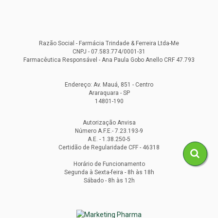
Razão Social - Farmácia Trindade & Ferreira Ltda-Me
CNPJ - 07.583.774/0001-31
Farmacêutica Responsável - Ana Paula Gobo Anello CRF 47.793
Endereço: Av. Mauá, 851 - Centro
Araraquara - SP
14801-190
Autorização Anvisa
Número A.F.E.- 7.23.193-9
A.E. - 1.38.250-5
Certidão de Regularidade CFF - 46318
Horário de Funcionamento
Segunda à Sexta-feira - 8h às 18h
Sábado - 8h às 12h