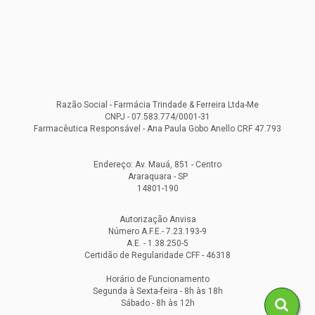
Razão Social - Farmácia Trindade & Ferreira Ltda-Me
CNPJ - 07.583.774/0001-31
Farmacêutica Responsável - Ana Paula Gobo Anello CRF 47.793
Endereço: Av. Mauá, 851 - Centro
Araraquara - SP
14801-190
Autorização Anvisa
Número A.F.E.- 7.23.193-9
A.E. - 1.38.250-5
Certidão de Regularidade CFF - 46318
Horário de Funcionamento
Segunda à Sexta-feira - 8h às 18h
Sábado - 8h às 12h