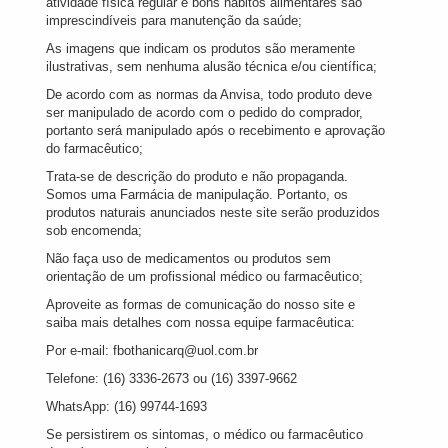
atividade física regular e bons hábitos alimentares são
imprescindíveis para manutenção da saúde;
As imagens que indicam os produtos são meramente
ilustrativas, sem nenhuma alusão técnica e/ou científica;
De acordo com as normas da Anvisa, todo produto deve
ser manipulado de acordo com o pedido do comprador,
portanto será manipulado após o recebimento e aprovação
do farmacêutico;
Trata-se de descrição do produto e não propaganda.
Somos uma Farmácia de manipulação. Portanto, os
produtos naturais anunciados neste site serão produzidos
sob encomenda;
Não faça uso de medicamentos ou produtos sem
orientação de um profissional médico ou farmacêutico;
Aproveite as formas de comunicação do nosso site e
saiba mais detalhes com nossa equipe farmacêutica:
Por e-mail: fbothanicarq@uol.com.br
Telefone: (16) 3336-2673 ou (16) 3397-9662
WhatsApp: (16) 99744-1693
Se persistirem os sintomas, o médico ou farmacêutico