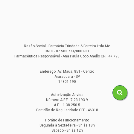
Razão Social - Farmácia Trindade & Ferreira Ltda-Me
CNPJ - 07.583.774/0001-31
Farmacêutica Responsável - Ana Paula Gobo Anello CRF 47.793
Endereço: Av. Mauá, 851 - Centro
Araraquara - SP
14801-190
Autorização Anvisa
Número A.F.E.- 7.23.193-9
A.E. - 1.38.250-5
Certidão de Regularidade CFF - 46318
Horário de Funcionamento
Segunda à Sexta-feira - 8h às 18h
Sábado - 8h às 12h