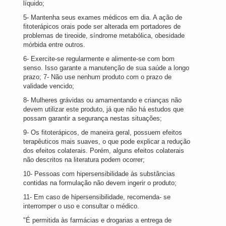
líquido;
5- Mantenha seus exames médicos em dia. A ação de
fitoterápicos orais pode ser alterada em portadores de
problemas de tireoide, síndrome metabólica, obesidade
mórbida entre outros.
6- Exercite-se regularmente e alimente-se com bom
senso. Isso garante a manutenção de sua saúde a longo
prazo; 7- Não use nenhum produto com o prazo de
validade vencido;
8- Mulheres grávidas ou amamentando e crianças não
devem utilizar este produto, já que não há estudos que
possam garantir a segurança nestas situações;
9- Os fitoterápicos, de maneira geral, possuem efeitos
terapêuticos mais suaves, o que pode explicar a redução
dos efeitos colaterais. Porém, alguns efeitos colaterais
não descritos na literatura podem ocorrer;
10- Pessoas com hipersensibilidade às substâncias
contidas na formulação não devem ingerir o produto;
11- Em caso de hipersensibilidade, recomenda- se
interromper o uso e consultar o médico.
"É permitida às farmácias e drogarias a entrega de