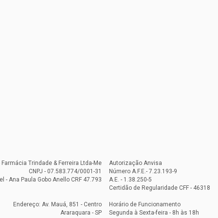
- Farmácia Trindade & Ferreira Ltda-Me
Autorização Anvisa
CNPJ - 07.583.774/0001-31
Número A.F.E.- 7.23.193-9
l - Ana Paula Gobo Anello CRF 47.793
A.E. - 1.38.250-5
Certidão de Regularidade CFF - 46318
Endereço: Av. Mauá, 851 - Centro
Horário de Funcionamento
Araraquara - SP
Segunda à Sexta-feira - 8h às 18h