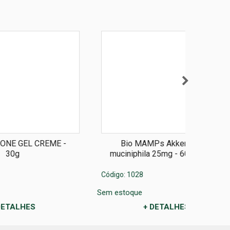
 -
Bio MAMPs Akkermansia
Bio
muciniphila 25mg - 60 cápsulas
mucini
Código: 1028
Código: 5
Sem estoque
Sem estoq
+ DETALHES