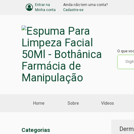
Entrar na
Ainda não tem uma conta?
BARRA
Minha conta
Cadastre-se
DO
CARRINHO
DE
COMPRA
O que vo
Home
Sobre
Vídeos
Menu
Derm
Categorias