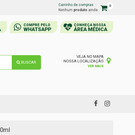
Carrinho de compras
0
Carrinho
Nenhum
produto
ainda
de
compras
COMPRE PELO
CONHEÇA NOSSA
A
WHATSAPP
ÁREA MÉDICA
VEJA NO MAPA
NOSSA LOCALIZAÇÃO
BUSCAR
VER MAIS
50ml