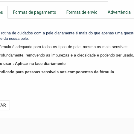
es
Formas de pagamento
Formas de envio
Advertência
 rotina de cuidados com a pele diariamente é mais do que apenas uma ques
de da nossa pele.
órmula é adequada para todos os tipos de pele, mesmo as mais sensíveis.
rofundamente, removendo as impurezas e a oleosidade e podendo ser usado
 usar : Aplicar na face diariamente
ndicado para pessoas sensíveis aos componentes da fórmula
TAR