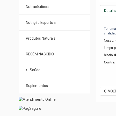
Nutracêuticos
Detalh
Nutrição Esportiva
Ter uma
vitalida
Produtos Naturais
Nossa f
Limpa p
RECÉM NASCIDO
Modo de
Contrai
Saúde
Suplementos
VOL