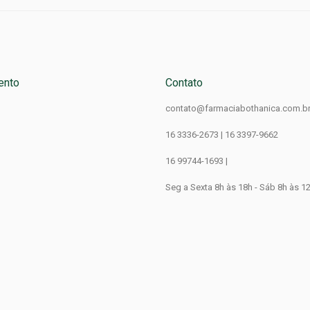
ento
Contato
contato@farmaciabothanica.com.b
16 3336-2673 | 16 3397-9662
16 99744-1693 |
Seg a Sexta 8h às 18h - Sáb 8h às 1