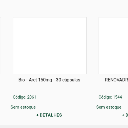
Arct 150mg - 30 cápsulas
RENOVADRONE GEL CREME
30g
61
Código: 1544
ue
Sem estoque
+ DETALHES
+ DETALHES